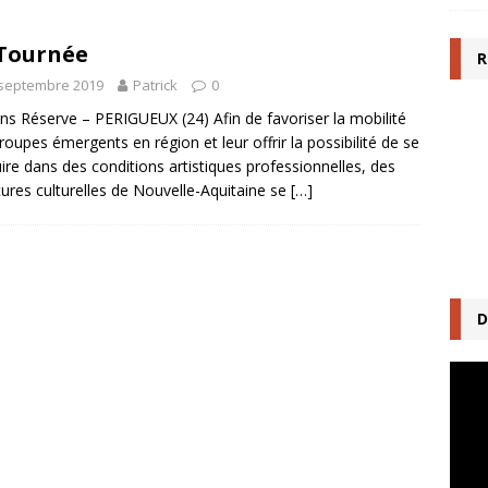
Tournée
R
 septembre 2019
Patrick
0
ns Réserve – PERIGUEUX (24) Afin de favoriser la mobilité
roupes émergents en région et leur offrir la possibilité de se
ire dans des conditions artistiques professionnelles, des
tures culturelles de Nouvelle-Aquitaine se
[…]
D
Lecte
vidéo