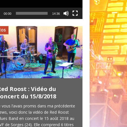
00:00
14:36
ÉOS
VIDÉOS
Red Roost : Vidéo du
Old Bats : Vi
concert du 15/8/2018
concert du 2
e vous l’avais promis dans ma précédente
Old Bats est avant t
ews, voici donc la vidéo de Red Roost
périgourdin que je su
lues Band en concert le 15 août 2018 au
Périgueux) en filman
VF de Sorges (24). Elle comprend 6 titres
extraits destinés à 