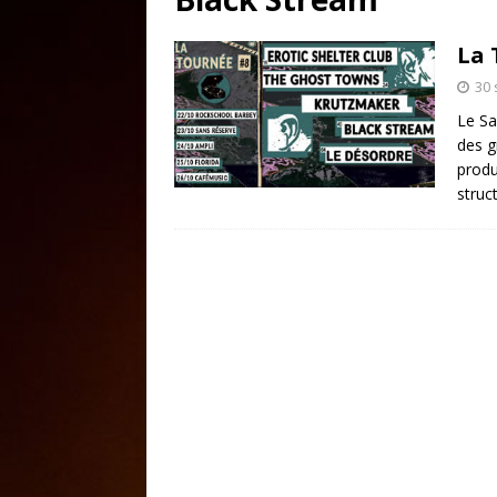
La 
30
Le Sa
des g
produ
struc