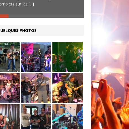
omplets sur les
[...]
du groupe). C’est pa
UELQUES PHOTOS