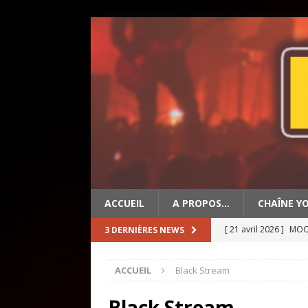
ACCUEIL
A PROPOS…
CHAÎNE Y
[ 21 avril 2026 ]
MOON
3 DERNIÈRES NEWS
[ 19 avril 2026 ]
OLD 
ACCUEIL
Black Stream
[ 2 mai 2026 ]
BIG ED
Black Stream