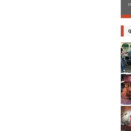
fois en concert
[...]
c
Q