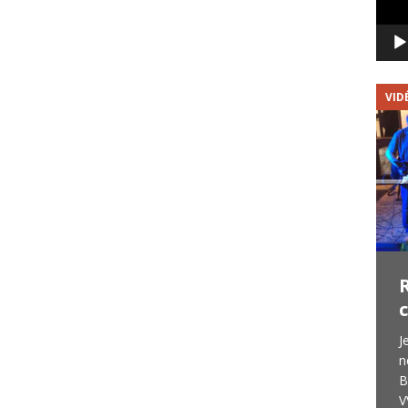
GROUPE
VID
Répétition 58 Shots &
Interview T Purple
Le 7 novembre 2019, PerigordRock est
J
parti à 700 km du Périgord, à la rencontre
n
de 58 Shots, un groupe de Belfort (90)
B
que nous avons eu le plaisir de voir deux
V