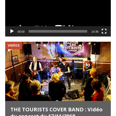
00:00
14:36
VIDÉOS
V
THE TOURISTS COVER BAND : Vidéo