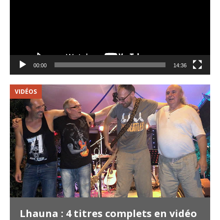
00:00
14:36
VIDÉOS
V
Lhauna : 4 titres complets en vidéo