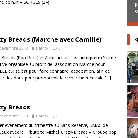
é de nuit – SORGES (24)
diffusé quelques vidéos en direct sur notre
p
page Facebook lors d’un précédent
[...]
c
zy Breads (Marche avec Camille)
Q
 décembre 2018
Patrick
0
 Breads (Pop Rock) et Alexia (chanteuse interprète) Soirée
ative organisée au profit de l’association Marche pour
LE qui se bat pour faire connaitre l’association, afin de
ter des dons pour promouvoir la recherche médicale
[…]
zy Breads
 décembre 2018
Patrick
0
er événement du trimestre au Sans Réserve, SMAC de
ueux avec le Tribute to Michel. Crazy-Breads – Groupe pop