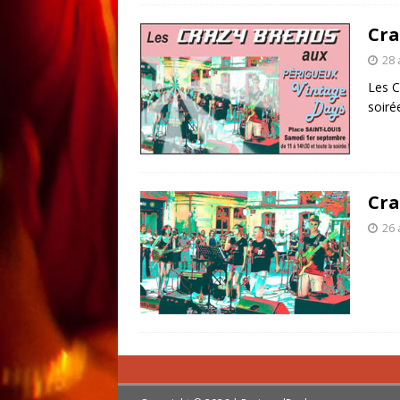
Cra
28 
Les C
soiré
Cra
26 