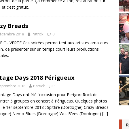
seront de la partie. Ça commence à 19h, restauration sur
 et c’est gratuit.
zy Breads
décembre 2018
Patrick
0
 OUVERTE Ces soirées permettent aux artistes amateurs
n, de présenter sur un temps court leurs productions
ales.
tage Days 2018 Périgueux
septembre 2018
Patrick
1
intage Days ont été l’occasion pour PerigordRock de
ntrer 5 groupes en concert à Périgueux. Quelques photos
s le 1er septembre 2018 : Spitfire (Dordogne) Crazy Breads
dogne) Nemo Blues (Dordogne) Wut B’ees (Dordogne)
[…]
R