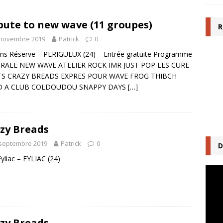
bute to new wave (11 groupes)
R
 novembre 2019
Patrick
0
ns Réserve – PERIGUEUX (24) – Entrée gratuite Programme
ORALE NEW WAVE ATELIER ROCK IMR JUST POP LES CURE
S CRAZY BREADS EXPRES POUR WAVE FROG THIBCH
 A CLUB COLDOUDOU SNAPPY DAYS
[…]
zy Breads
 septembre 2019
Patrick
0
D
Eyliac – EYLIAC (24)
Lecte
vidéo
zy Breads