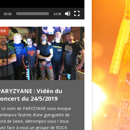
00:00
14:36
ÉOS
VIDÉOS
PARYZYANE : Vidéo du
Lhauna : 4 t
concert du 24/5/2019
en vidéo
i ce nom de PARYZYANE vous évoque
Rendez-vous était pr
’ambiance feutrée d’une guinguette de
Café de Bordeaux à 
ord de Seine, détrompez-vous ! Vous
(24) afin de tourner
vez face à vous un groupe de ROCK
quatre titres de Lhau