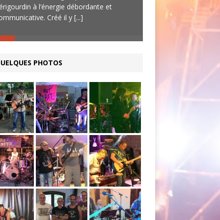
érigourdin à l’énergie débordante et
l’occasion de passe
ommunicative. Créé il y
[...]
avec ces quatre
[...]
UELQUES PHOTOS