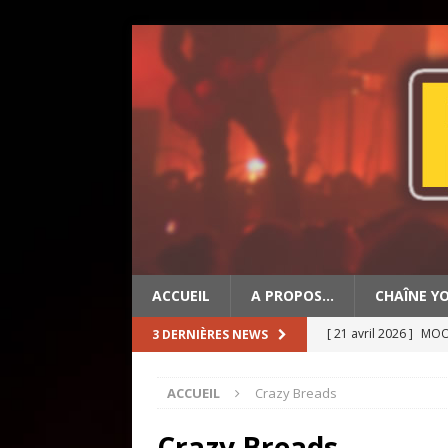
ACCUEIL
A PROPOS…
CHAÎNE Y
[ 21 avril 2026 ]
MOON
3 DERNIÈRES NEWS
[ 19 avril 2026 ]
OLD 
ACCUEIL
Crazy Breads
[ 2 mai 2026 ]
BIG ED
Crazy Breads