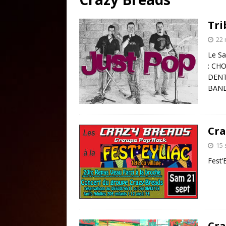
Tri
22
Le Sa
: CH
DENT
BAND
Cra
15
Fest’
Cra