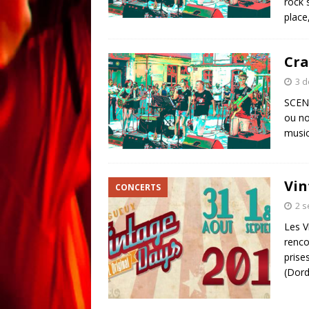
rock 
place,
Cra
3 
SCENE
ou no
music
Vin
CONCERTS
2 
Les V
renco
prise
(Dor