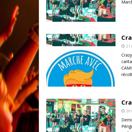
March
Cra
21
Crazy
carit
CAMIL
récol
Cra
20
Derni
Périg