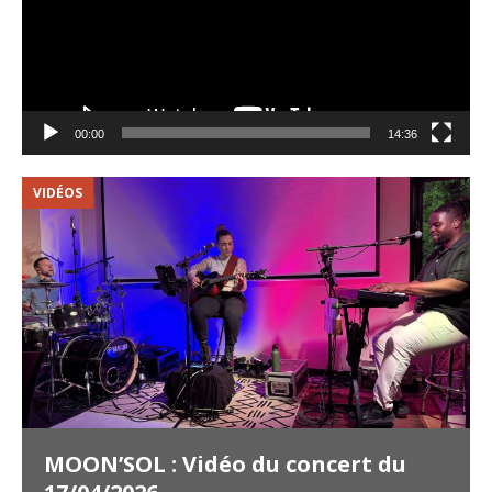
00:00
14:36
VIDÉOS
V
MOON’SOL : Vidéo du concert du