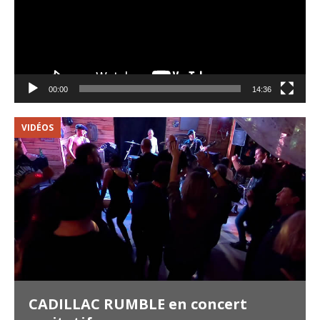
00:00
14:36
VIDÉOS
V
CADILLAC RUMBLE en concert