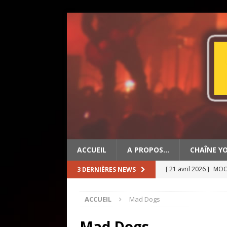
ACCUEIL
A PROPOS…
CHAÎNE Y
[ 21 avril 2026 ]
MOON
3 DERNIÈRES NEWS
[ 19 avril 2026 ]
OLD 
ACCUEIL
Mad Dogs
[ 2 mai 2026 ]
BIG ED
Mad Dogs