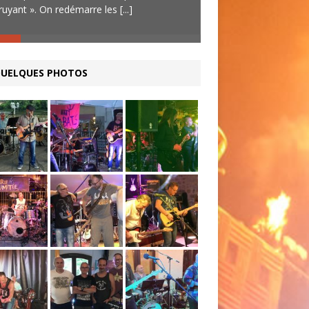
ruyant ». On redémarre les
[...]
titres en 25 mn) ne 
partie du
[...]
UELQUES PHOTOS