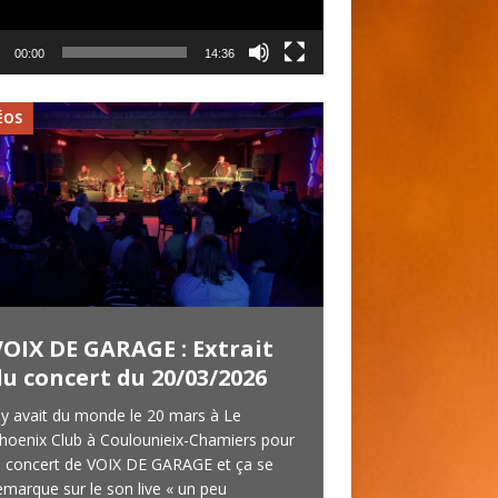
00:00
14:36
ÉOS
VIDÉOS
VOIX DE GARAGE : Extrait
T PURPLE : V
du concert du 20/03/2026
concert du 1
l y avait du monde le 20 mars à Le
T PURPLE est un g
hoenix Club à Coulounieix-Chamiers pour
Deep Purple, origina
e concert de VOIX DE GARAGE et ça se
nous avions intervi
emarque sur le son live « un peu
novembre 2019. Ce 