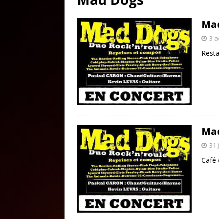
Ma
3 a
Rest
Ma
31 
Café 