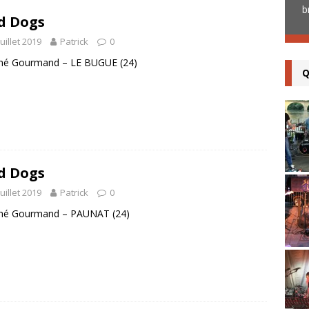
auparavant) s’est déplacé au restaurant
b
d Dogs
« A l’Ancre de Salut » à Limeuil (24)
[...]
juillet 2019
Patrick
0
hé Gourmand – LE BUGUE (24)
Q
d Dogs
juillet 2019
Patrick
0
hé Gourmand – PAUNAT (24)