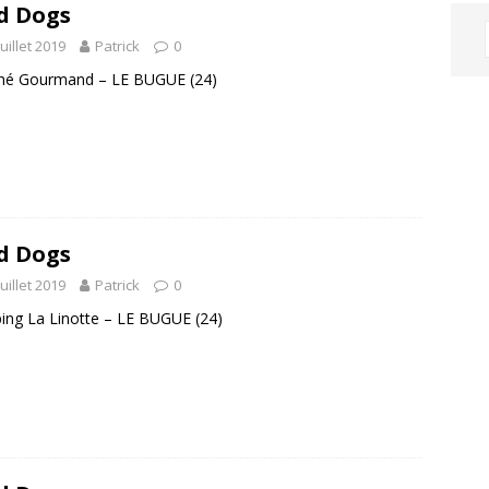
d Dogs
juillet 2019
Patrick
0
hé Gourmand – LE BUGUE (24)
d Dogs
juillet 2019
Patrick
0
ng La Linotte – LE BUGUE (24)