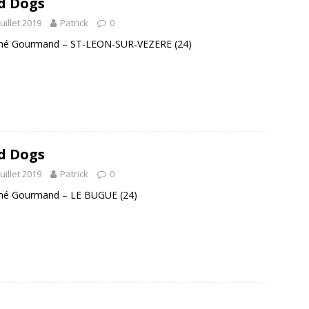
d Dogs
juillet 2019
Patrick
0
hé Gourmand – ST-LEON-SUR-VEZERE (24)
d Dogs
juillet 2019
Patrick
0
hé Gourmand – LE BUGUE (24)