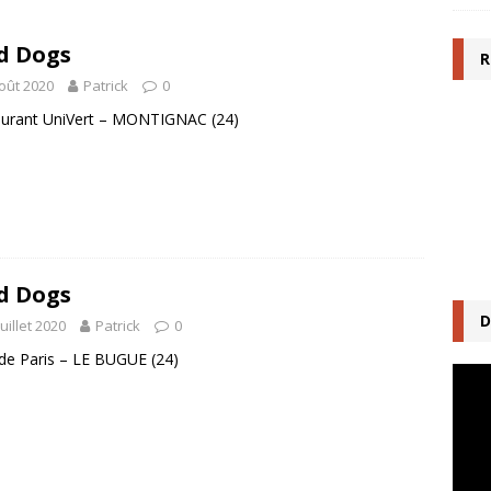
d Dogs
R
oût 2020
Patrick
0
aurant UniVert – MONTIGNAC (24)
d Dogs
D
juillet 2020
Patrick
0
de Paris – LE BUGUE (24)
Lecte
vidéo