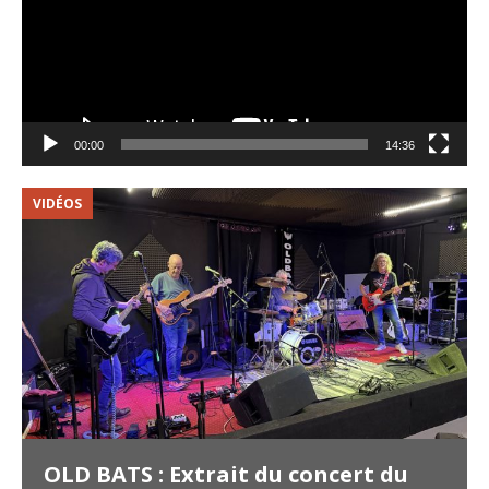
00:00
14:36
VIDÉOS
V
OLD BATS : Extrait du concert du