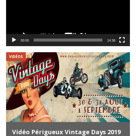
00:00
14:36
VIDÉOS
V
Vidéo Périgueux Vintage Days 2019