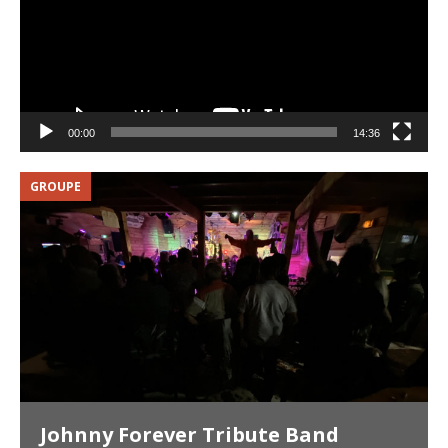
00:00
14:36
GROUPE
V
Johnny Forever Tribute Band