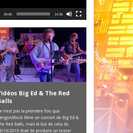
00:00
14:36
ÉOS
VIDÉOS
Vidéos Big Ed & The Red
BIG ED & THE
alls
Vidéo du con
18/04/2026
e n’est pas la première fois que
erigordRock filme un concert de Big Ed &
Big Ed & The Red Bal
he Red Balls, mais le but de celui du
Cédric et Thibault,
8/10/2019 était de produire un teaser
(24) qui font du Blu