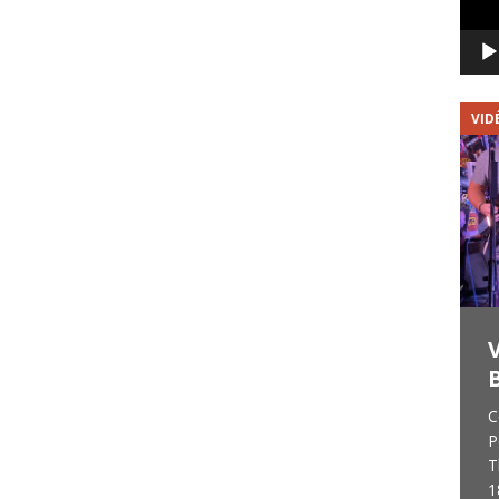
VIDÉOS
VID
Green Factory Band :
Premier titre en vidéo
B
J’avais eu beaucoup de plaisir à rencontrer
C
et filmer le groupe périgourdin « Green
P
Factory Band » (Tribute to Creedence
T
Clearwater Revival) lors de leur concert au
1