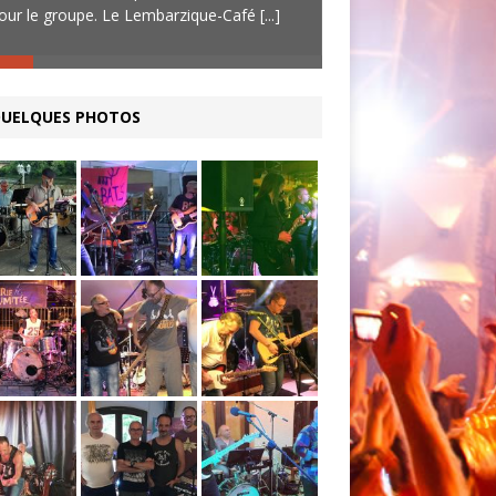
our le groupe. Le Lembarzique-Café
[...]
uniquement. Le Graa
fêtait ses 10 ans,
[...
UELQUES PHOTOS