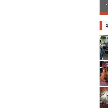
Bugue (24) le 31 aôut 2018. Il est temps
p
d’en
[...]
Q