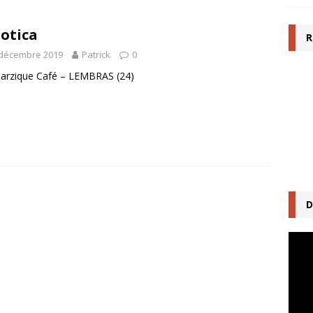
otica
R
 décembre 2019
Patrick
0
arzique Café – LEMBRAS (24)
D
Lecte
vidéo