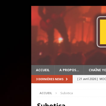
ACCUEIL
A PROPOS…
CHAÎNE Y
[ 21 avril 2026 ]
MOON
3 DERNIÈRES NEWS
[ 19 avril 2026 ]
OLD 
ACCUEIL
Subotica
[ 2 mai 2026 ]
BIG ED
Subotica