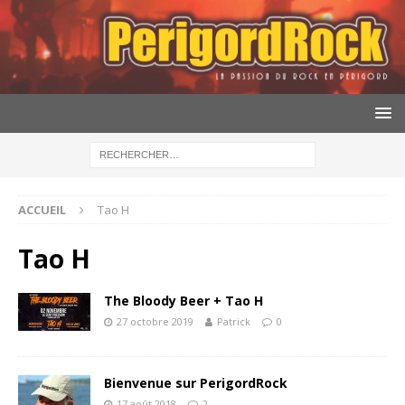
ACCUEIL
Tao H
Tao H
The Bloody Beer + Tao H
27 octobre 2019
Patrick
0
Bienvenue sur PerigordRock
17 août 2018
2