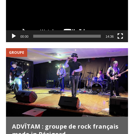
00:00
14:36
GROUPE
V
ADVÏTAM : groupe de rock français