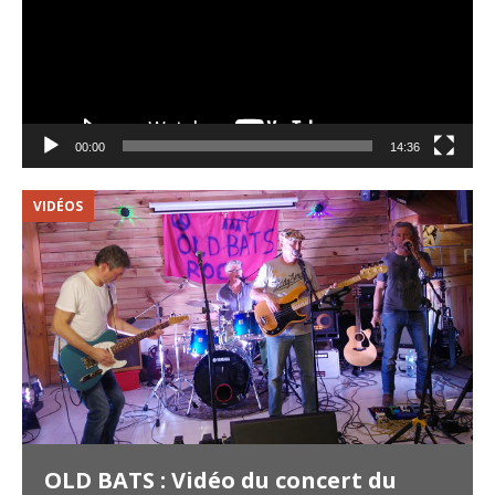
00:00
14:36
VIDÉOS
V
OLD BATS : Vidéo du concert du