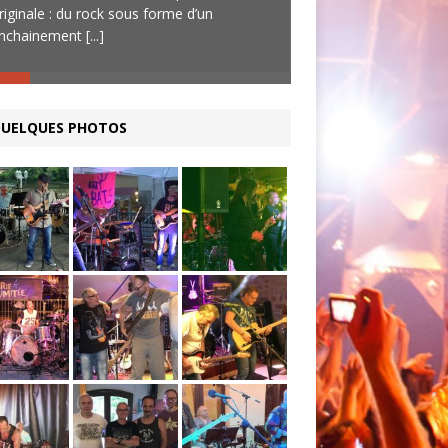
riginale : du rock sous forme d’un
complets sur les
[...]
nchainement
[...]
UELQUES PHOTOS