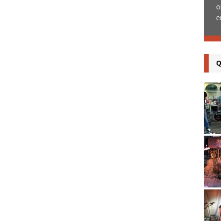
auparavant) s’est déplacé au restaurant
o
« A l’Ancre de Salut » à Limeuil (24)
[...]
e
Q