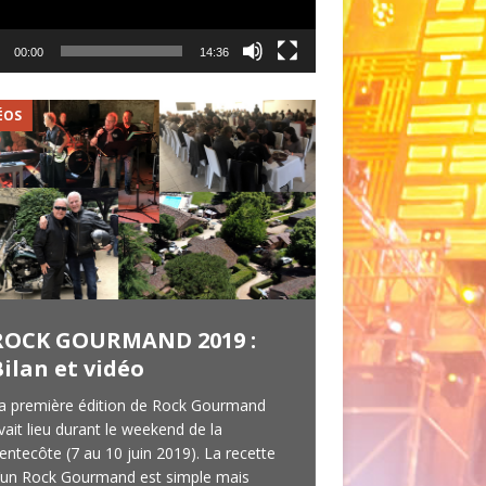
00:00
14:36
ÉOS
VIDÉOS
ROCK GOURMAND 2019 :
Red Roost : 
Bilan et vidéo
concert du 1
a première édition de Rock Gourmand
Je vous l’avais pro
vait lieu durant le weekend de la
news, voici donc la
entecôte (7 au 10 juin 2019). La recette
Blues Band en conce
’un Rock Gourmand est simple mais
VVF de Sorges (24). 