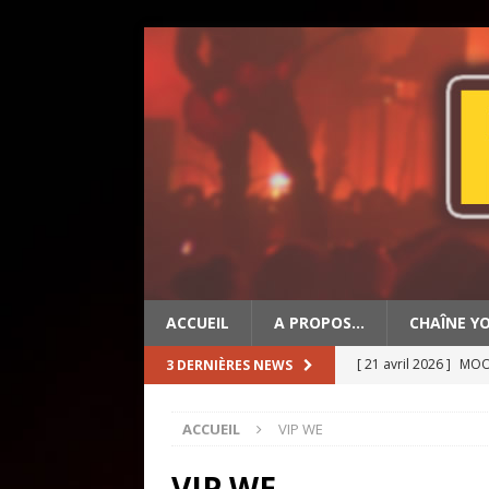
ACCUEIL
A PROPOS…
CHAÎNE Y
[ 21 avril 2026 ]
MOON
3 DERNIÈRES NEWS
[ 19 avril 2026 ]
OLD 
ACCUEIL
VIP WE
[ 2 mai 2026 ]
BIG ED
VIP WE