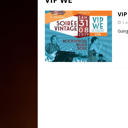
VIP
2 a
Guin