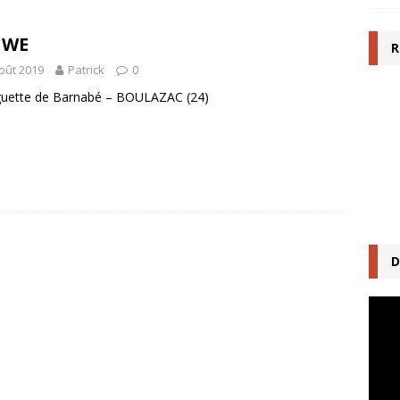
 WE
R
oût 2019
Patrick
0
guette de Barnabé – BOULAZAC (24)
D
Lecte
vidéo