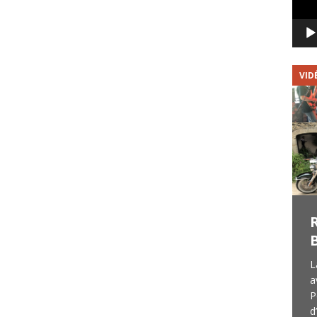
VIDÉOS
VID
Old Bats : Vidéos du
concert du 8/06/2018
Quand on aime, on ne compte pas les
L
kilomètres. PerigordRock (on peut
a
maintenant le dire, puisque la chaîne
P
YouTube était née quelques jours
d