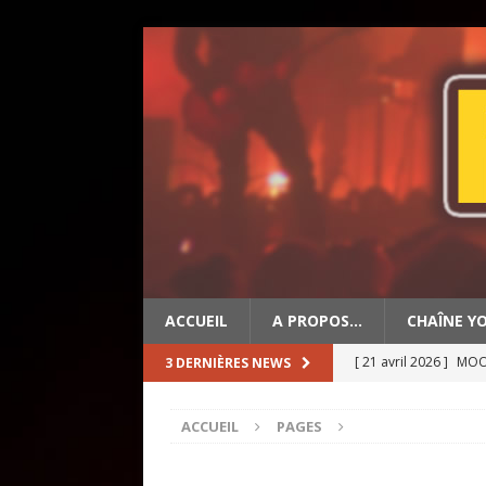
ACCUEIL
A PROPOS…
CHAÎNE Y
[ 21 avril 2026 ]
MOON
3 DERNIÈRES NEWS
[ 19 avril 2026 ]
OLD 
ACCUEIL
PAGES
[ 2 mai 2026 ]
BIG ED