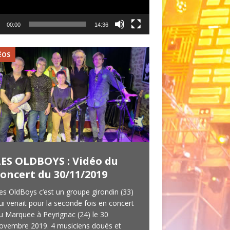
00:00
14:36
ÉOS
VIDÉOS
LES OLDBOYS : Vidéo du
Vidéos de la 
concert du 30/11/2019
Hush Money 
es OldBoys c’est un groupe girondin (33)
Cet événement privé 
ui venait pour la seconde fois en concert
avant que ne démarr
u Marquee à Peyrignac (24) le 30
concerts. C’est l’oc
ovembre 2019. 4 musiciens doués et
Money de présenter 