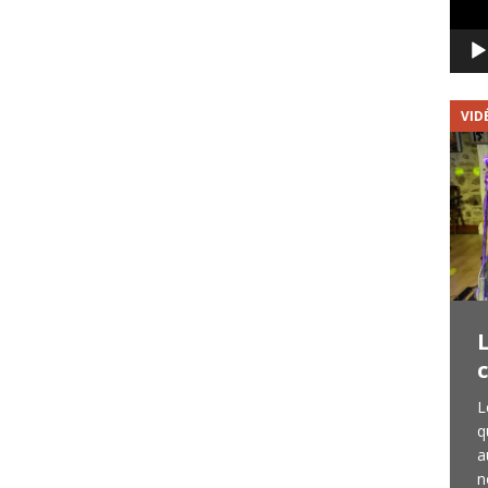
VIDÉOS
VID
Creedence Factory Band : 2
titres en vidéo
Je vous avais présenté le groupe en début
L
d’année lorsque j’étais allé les voir en
q
répétition. Leur premier concert a été
a
donné au Lembarzique Café à Lembras
n