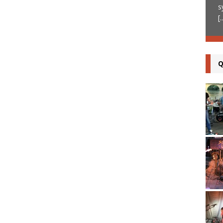
(24) le 13 mars 2019 devant un public
[...]
s
[.
Q