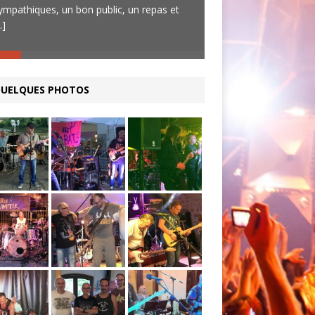
ympathiques, un bon public, un repas et
nouveau répertoire d
..]
à d’autres
[...]
UELQUES PHOTOS