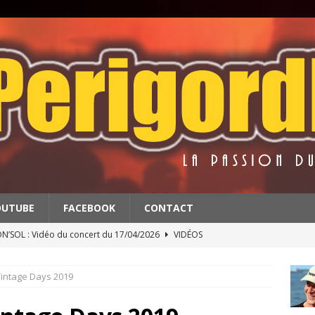
OUTUBE
FACEBOOK
CONTACT
’SOL : Vidéo du concert du 17/04/2026
VIDÉOS
BATS : Extrait du concert du 11/4/2026
VIDÉOS
Vintage Days 2019
 & THE RED BALLS : Vidéo du concert du 18/04/2026
VIDÉOS