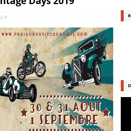
intage Days 2019
R
0
D
Lecte
vidéo