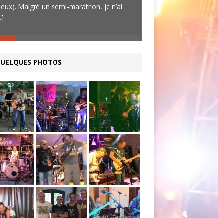
 eux). Malgré un semi-marathon, je n’ai
sympathiques, un bo
..]
[...]
UELQUES PHOTOS