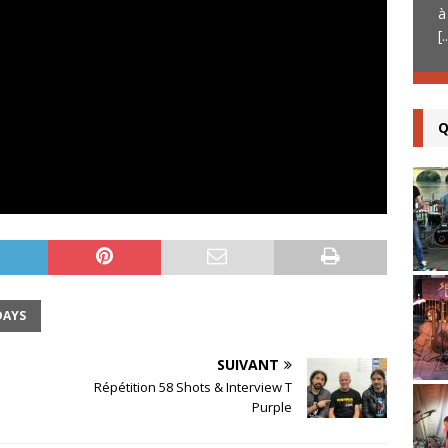
à
afin de les filmer. Le concert se déroulait
[.
au Presbytère à Le Change (24). Cette
vénérable
[...]
Q
DAYS
SUIVANT
Répétition 58 Shots & Interview T
Purple