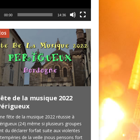
00:00
14:36
ÉOS
VIDÉOS
Fête de la musique 2022
LES OLDBOYS 
Périgueux
concert du 3
ne fête de la musique 2022 réussie à
Les OldBoys c’est un
érigueux (24) même si plusieurs groupes
qui venait pour la s
nt du déclarer forfait suite aux violentes
au Marquee à Peyrig
ntempéries de la veille (nous pensons fort
novembre 2019. 4 m