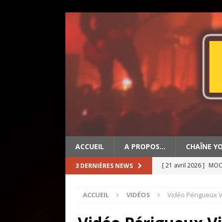
ACCUEIL
A PROPOS…
CHAÎNE Y
[ 21 avril 2026 ]
MOON
3 DERNIÈRES NEWS
[ 19 avril 2026 ]
OLD 
ACCUEIL
VIDÉOS
Vidéo Périgueux 
[ 2 mai 2026 ]
BIG ED