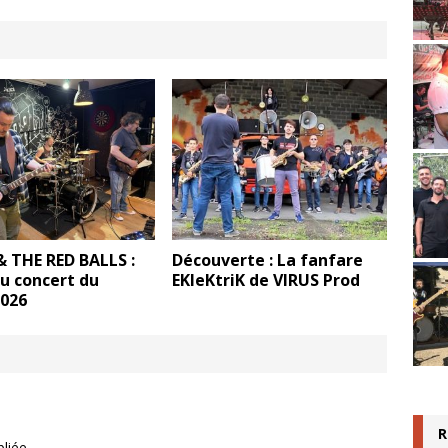
& THE RED BALLS :
Découverte : La fanfare
u concert du
EKleKtriK de VIRUS Prod
2026
R
liée.