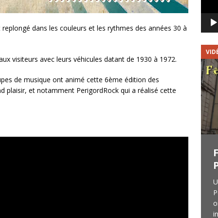
t replongé dans les couleurs et les rythmes des années 30 à
VIDÉOS
VID
 aux visiteurs avec leurs véhicules datant de 1930 à 1972.
roupes de musique ont animé cette 6ème édition des
d plaisir, et notamment PerigordRock qui a réalisé cette
THE TOURISTS COVER
BAND : Vidéo du concert
du 17/11/2018
U
P
THE TOURISTS COVER BAND est un
o
sympathique groupe périgourdin avec qui
i
j’ai passé la soirée du 17 novembre 2018