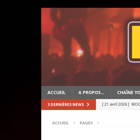
ACCUEIL
A PROPOS…
CHAÎNE Y
[ 21 avril 2026 ]
MOON
3 DERNIÈRES NEWS
[ 19 avril 2026 ]
OLD 
ACCUEIL
PAGES
[ 2 mai 2026 ]
BIG ED