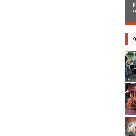
(24) le 13 mars 2019 devant un public
[...]
p
c
Q