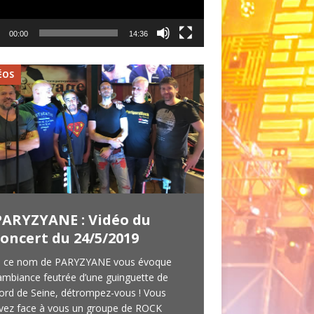
00:00
14:36
ÉOS
GROUPE
PARYZYANE : Vidéo du
Répétition 5
concert du 24/5/2019
Interview T 
i ce nom de PARYZYANE vous évoque
Le 7 novembre 2019
’ambiance feutrée d’une guinguette de
parti à 700 km du Pé
ord de Seine, détrompez-vous ! Vous
de 58 Shots, un grou
vez face à vous un groupe de ROCK
que nous avons eu le