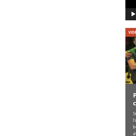
VIDÉOS
VID
Creedence Factory Band : 2
titres en vidéo
Je vous avais présenté le groupe en début
S
d’année lorsque j’étais allé les voir en
l
répétition. Leur premier concert a été
b
donné au Lembarzique Café à Lembras
a