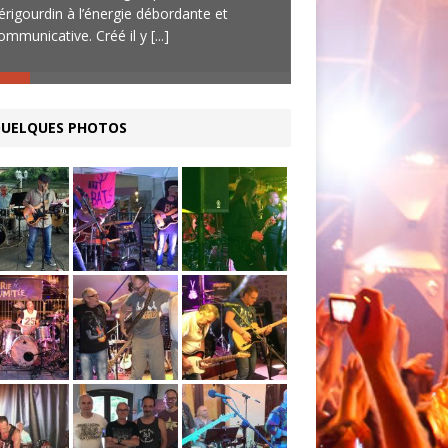
érigourdin à l’énergie débordante et
fois en concert
[...]
ommunicative. Créé il y
[...]
UELQUES PHOTOS