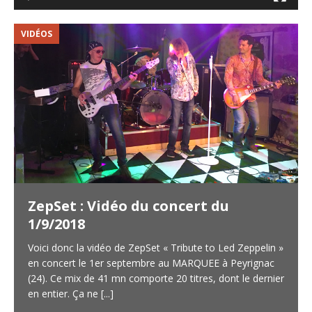
VIDÉOS
V
ZepSet : Vidéo du concert du
1/9/2018
Voici donc la vidéo de ZepSet « Tribute to Led Zeppelin »
en concert le 1er septembre au MARQUEE à Peyrignac
(24). Ce mix de 41 mn comporte 20 titres, dont le dernier
en entier. Ça ne
[...]