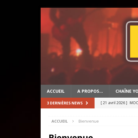
ACCUEIL
A PROPOS…
CHAÎNE Y
[ 21 avril 2026 ]
MOON
3 DERNIÈRES NEWS
[ 19 avril 2026 ]
OLD 
ACCUEIL
Bienvenue
[ 2 mai 2026 ]
BIG ED
Bienvenue