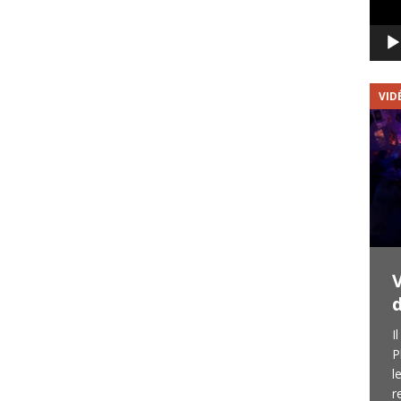
GROUPE
VID
Johnny Forever Tribute
Band
Johnny Forever Tribute Band est né en
I
Dordogne en 2018 pour rendre hommage
P
à Johnny Halliday lors de la fête de la
l
musique qui a suivi la disparition de la star.
r