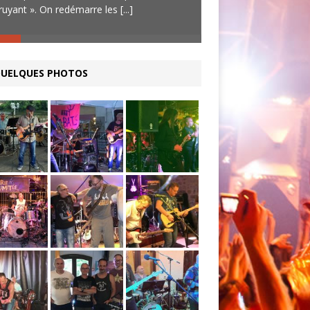
ruyant ». On redémarre les
[...]
sympathiques, un bo
[...]
UELQUES PHOTOS