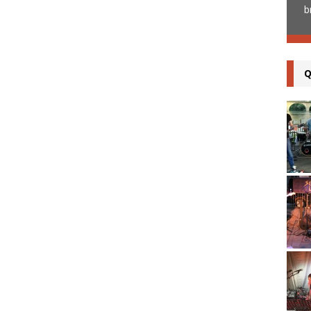
C’est sous l’impulsion de
[...]
b
Q