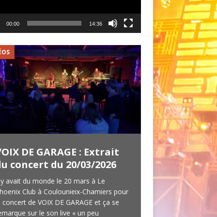
00:00
14:36
ÉOS
VIDÉOS
VOIX DE GARAGE : Extrait
LES OLDBOYS 
du concert du 20/03/2026
concert du 3
l y avait du monde le 20 mars à Le
Les OldBoys c’est un
hoenix Club à Coulounieix-Chamiers pour
qui venait pour la s
e concert de VOIX DE GARAGE et ça se
au Marquee à Peyrig
emarque sur le son live « un peu
novembre 2019. 4 m