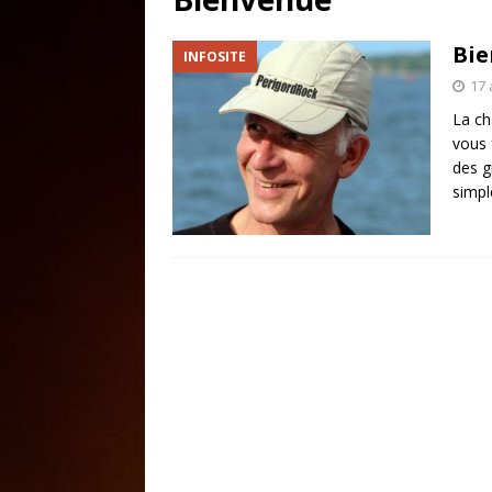
Bie
INFOSITE
17 
La ch
vous 
des g
simp