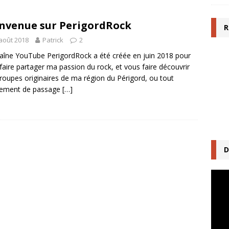
nvenue sur PerigordRock
R
août 2018
Patrick
2
aîne YouTube PerigordRock a été créée en juin 2018 pour
faire partager ma passion du rock, et vous faire découvrir
roupes originaires de ma région du Périgord, ou tout
lement de passage
[…]
D
Lecte
vidéo