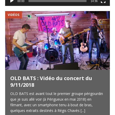
00:00
14:36
VIDÉOS
V
OLD BATS : Vidéo du concert du
9/11/2018
OLD BATS est avant tout le premier groupe périgourdin
que je suis allé voir (à Périgueux en mai 2018) en
filmant, avec un smartphone tenu à bout de bras,
quelques extraits destinés à Régis Chavès
[...]