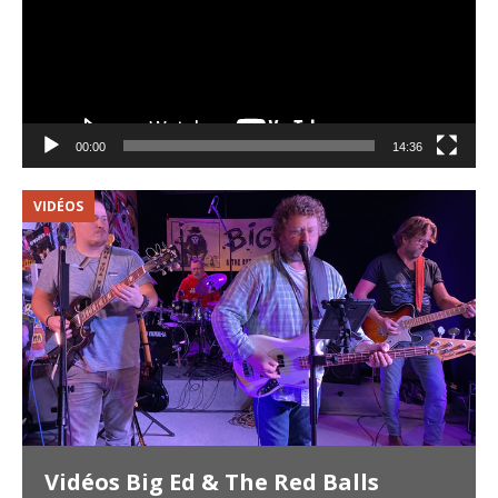
00:00
14:36
VIDÉOS
V
Vidéos Big Ed & The Red Balls