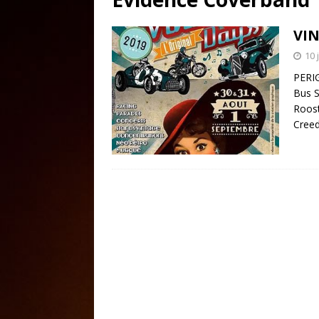
VI
10 
PERI
Bus S
Roost
Cree