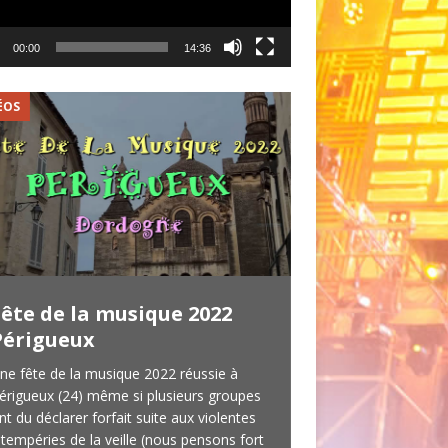
00:00
14:36
ÉOS
VIDÉOS
Fête de la musique 2022
LES OLDBOYS 
Périgueux
concert du 3
ne fête de la musique 2022 réussie à
Les OldBoys c’est un
érigueux (24) même si plusieurs groupes
qui venait pour la s
nt du déclarer forfait suite aux violentes
au Marquee à Peyrig
ntempéries de la veille (nous pensons fort
novembre 2019. 4 m