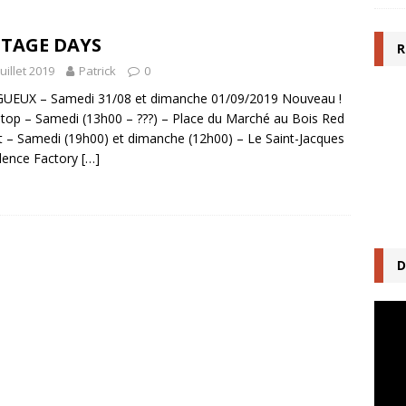
NTAGE DAYS
R
juillet 2019
Patrick
0
GUEUX – Samedi 31/08 et dimanche 01/09/2019 Nouveau !
top – Samedi (13h00 – ???) – Place du Marché au Bois Red
 – Samedi (19h00) et dimanche (12h00) – Le Saint-Jacques
dence Factory
[…]
D
Lecte
vidéo