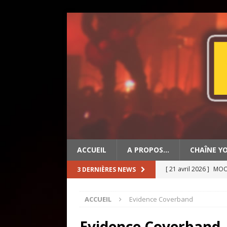
ACCUEIL
A PROPOS…
CHAÎNE Y
[ 21 avril 2026 ]
MOON
3 DERNIÈRES NEWS
[ 19 avril 2026 ]
OLD 
ACCUEIL
Evidence Coverband
[ 2 mai 2026 ]
BIG ED
Evidence Coverband