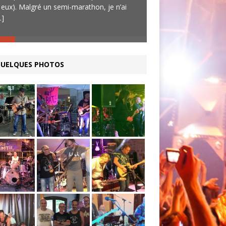
 eux). Malgré un semi-marathon, je n’ai
sympathiques, un bo
..]
[...]
UELQUES PHOTOS