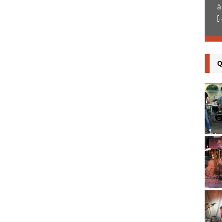
complets sur les
[...]
à
[.
Q