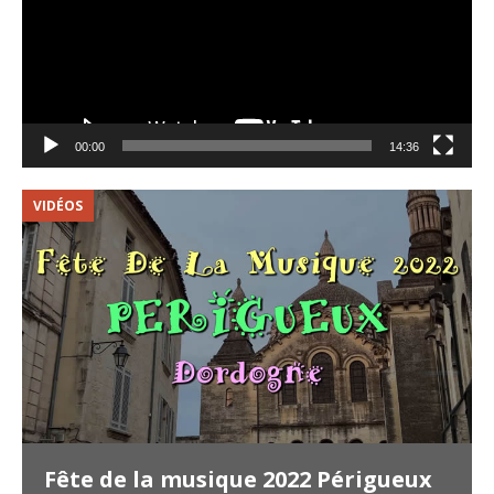
00:00
14:36
VIDÉOS
G
Fête de la musique 2022 Périgueux