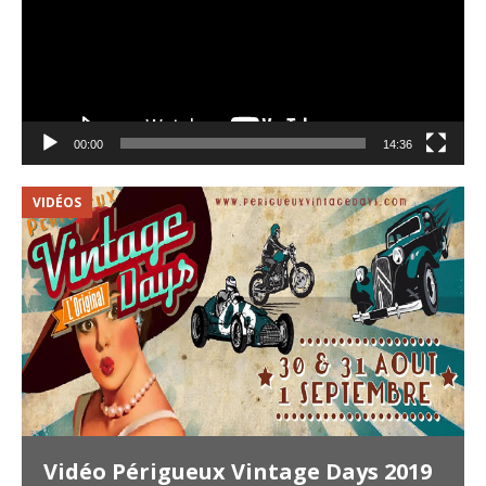
00:00
14:36
VIDÉOS
V
Vidéo Périgueux Vintage Days 2019