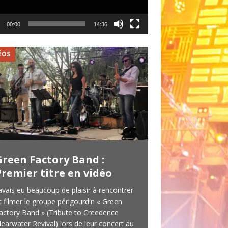
00:00
14:36
ÉOS
VIDÉOS
Green Factory Band :
Red Roost : 
Premier titre en vidéo
concert du 1
’avais eu beaucoup de plaisir à rencontrer
Je vous l’avais pro
t filmer le groupe périgourdin « Green
news, voici donc la
actory Band » (Tribute to Creedence
Blues Band en conce
learwater Revival) lors de leur concert au
VVF de Sorges (24). 