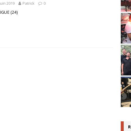
juin 2019
Patrick
0
UGUE (24)
R