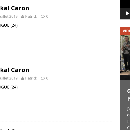
kal Caron
juillet 2019
Patrick
0
UGUE (24)
VIDÉOS
VID
kal Caron
juillet 2019
Patrick
0
UGUE (24)
DUST : Vidéo du concert du
17/7/2021
11 mn pour découvrir ou redécouvrir
J
DUST à l’occasion de leur passage à LA
e
GRANGE à Coulounieix-Chamiers. Le
F
concert date de juillet 2021 mais la vidéo
C