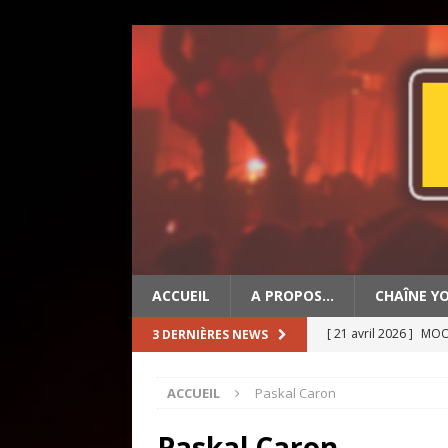
ACCUEIL
A PROPOS…
CHAÎNE Y
[ 21 avril 2026 ]
MOON
3 DERNIÈRES NEWS
[ 19 avril 2026 ]
OLD 
ACCUEIL
Paskal Caron
[ 2 mai 2026 ]
BIG ED
Paskal Caron