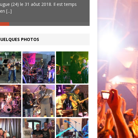
ugue (24) le 31 aôut 2018. Il est temps
complets sur les
[...]
’en
[...]
UELQUES PHOTOS