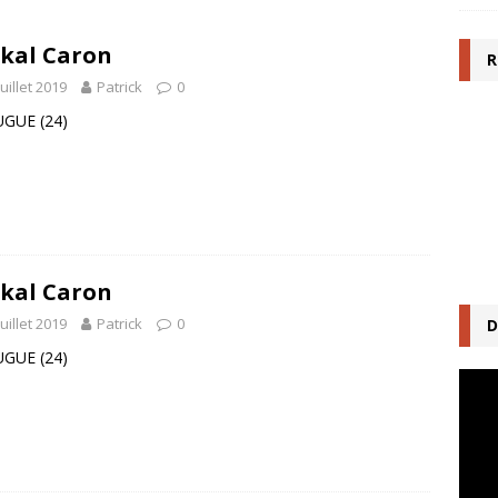
kal Caron
R
juillet 2019
Patrick
0
UGUE (24)
kal Caron
juillet 2019
Patrick
0
D
UGUE (24)
Lecte
vidéo