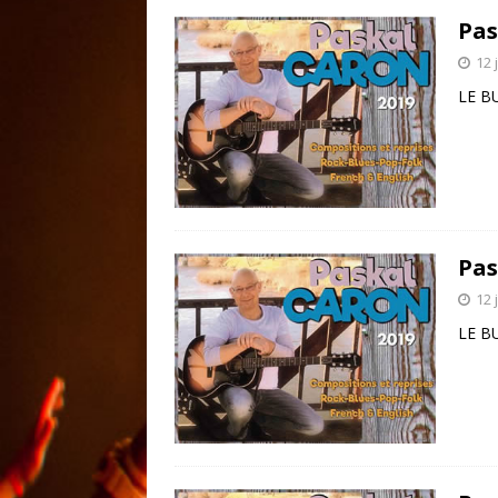
Pas
12 
LE B
Pas
12 
LE B