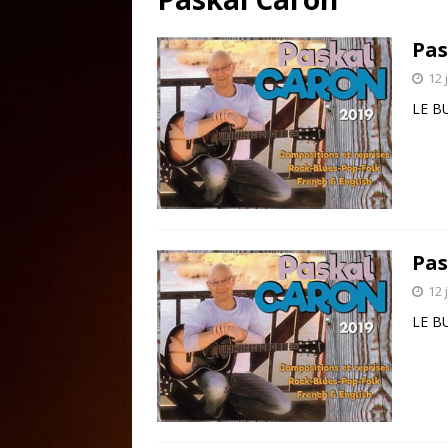
Pas
12 
LE B
Pas
12 
LE B