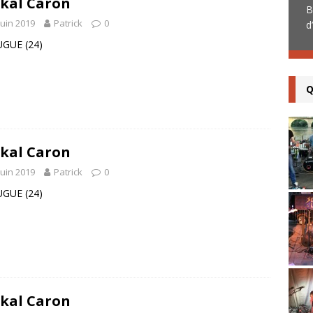
kal Caron
n’avait jamais été produite notamment en
B
juin 2019
Patrick
0
raison de la
[...]
d
UGUE (24)
Q
kal Caron
juin 2019
Patrick
0
UGUE (24)
kal Caron