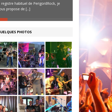
e registre habituel de PerigordRock, je
originale : du rock 
ous propose de
[...]
enchainement
[...]
UELQUES PHOTOS