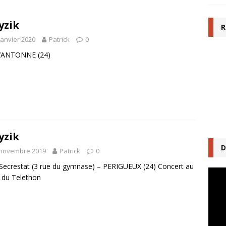
yzik
R
janvier 2020
Patrick
0
d’ANTONNE (24)
yzik
D
 novembre 2019
Patrick
0
 Secrestat (3 rue du gymnase) – PERIGUEUX (24) Concert au
Lecte
t du Telethon
vidéo