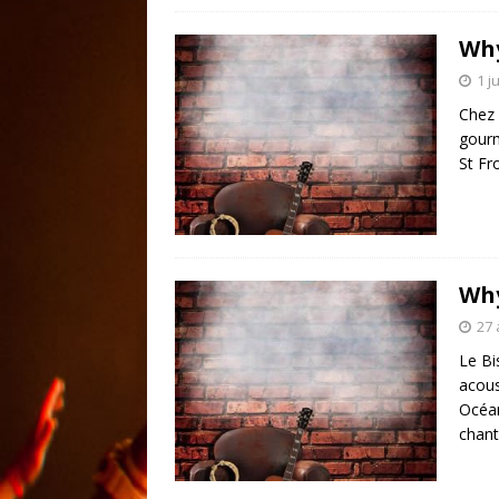
Wh
1 j
Chez 
gourm
St Fr
Wh
27 
Le Bi
acous
Océan
chant