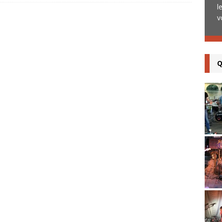
sympathiques, un bon public, un repas et
l
[...]
v
Q