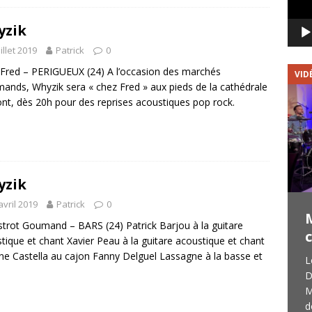
yzik
uillet 2019
Patrick
0
Fred – PERIGUEUX (24) A l’occasion des marchés
VIDÉOS
VID
ands, Whyzik sera « chez Fred » aux pieds de la cathédrale
ont, dès 20h pour des reprises acoustiques pop rock.
yzik
avril 2019
Patrick
0
LES OLDBOYS : Vidéo du
strot Goumand – BARS (24) Patrick Barjou à la guitare
concert du 30/11/2019
tique et chant Xavier Peau à la guitare acoustique et chant
e Castella au cajon Fanny Delguel Lassagne à la basse et
Les OldBoys c’est un groupe girondin (33)
L
qui venait pour la seconde fois en concert
D
au Marquee à Peyrignac (24) le 30
M
novembre 2019. 4 musiciens doués et
d