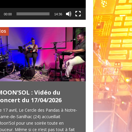
00:00
14:36
ÉOS
VIDÉOS
MOON’SOL : Vidéo du
ROCK GOURM
concert du 17/04/2026
Bilan et vid
e 17 avril, Le Cercle des Pandas à Notre-
La première éditio
ame-de-Sanilhac (24) accueillait
avait lieu durant le
oon’Sol pour une soirée toute en
Pentecôte (7 au 10 j
ouceur. Même si ce n’est pas tout à fait
d’un Rock Gourmand