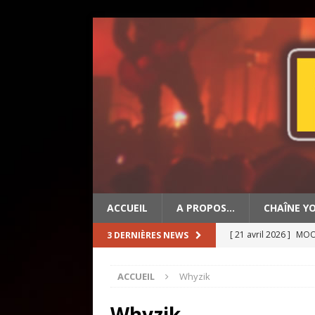
ACCUEIL
A PROPOS…
CHAÎNE Y
[ 21 avril 2026 ]
MOON
3 DERNIÈRES NEWS
[ 19 avril 2026 ]
OLD 
ACCUEIL
Whyzik
[ 2 mai 2026 ]
BIG ED
Whyzik