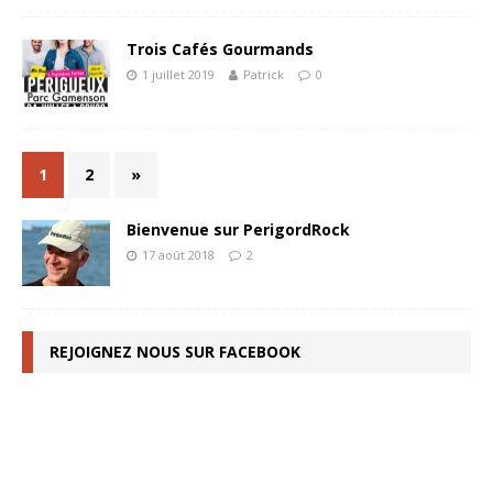
Trois Cafés Gourmands
1 juillet 2019
Patrick
0
1
2
»
Bienvenue sur PerigordRock
17 août 2018
2
REJOIGNEZ NOUS SUR FACEBOOK