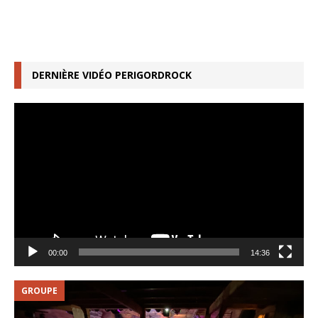
DERNIÈRE VIDÉO PERIGORDROCK
Lecteur
vidéo
00:00
14:36
GROUPE
V