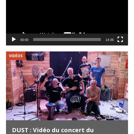
00:00
14:36
VIDÉOS
V
DUST : Vidéo du concert du