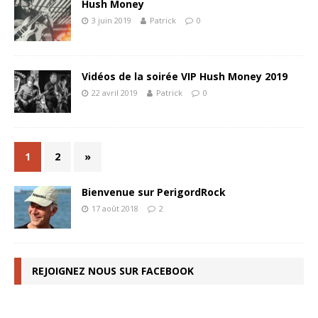
Hush Money
3 juin 2019
Patrick
0
Vidéos de la soirée VIP Hush Money 2019
22 avril 2019
Patrick
0
1
2
»
Bienvenue sur PerigordRock
17 août 2018
2
REJOIGNEZ NOUS SUR FACEBOOK