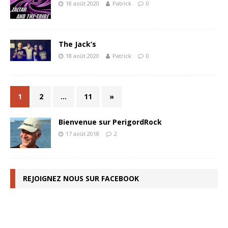
18 août 2020
Patrick
0
The Jack’s
18 août 2020
Patrick
0
1
2
…
11
»
Bienvenue sur PerigordRock
17 août 2018
2
REJOIGNEZ NOUS SUR FACEBOOK