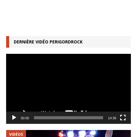
DERNIÈRE VIDÉO PERIGORDROCK
Lecteur
vidéo
00:00
14:36
VIDÉOS
V