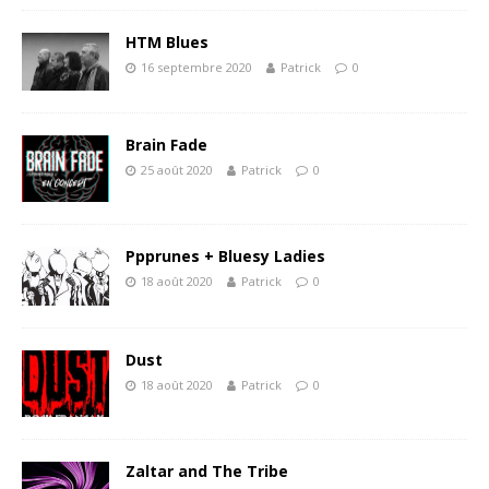
HTM Blues
16 septembre 2020
Patrick
0
Brain Fade
25 août 2020
Patrick
0
Ppprunes + Bluesy Ladies
18 août 2020
Patrick
0
Dust
18 août 2020
Patrick
0
Zaltar and The Tribe