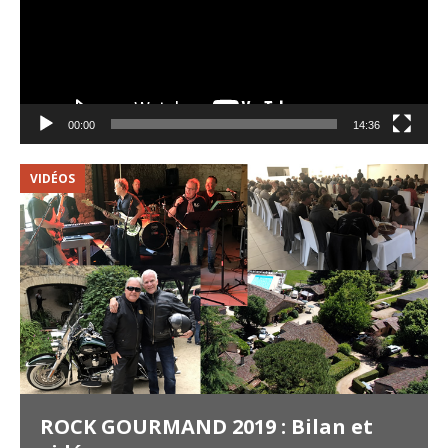
00:00
14:36
VIDÉOS
V
ROCK GOURMAND 2019 : Bilan et